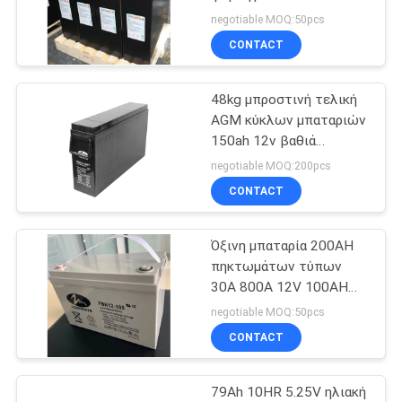
μπαταριών μολύβδου
negotiable MOQ:50pcs
όξινο πακέτο μπαταριών
CONTACT
14
Βαθιά όξινη
48kg μπροστινή τελική
AGM κύκλων μπαταριών
μπαταρία
150ah 12v βαθιά
μπαταρία για το σύστημα
μολύβδου κύκλων
negotiable MOQ:200pcs
επικοινωνιών UPS
CONTACT
Όξινη μπαταρία 200AH
20
πηκτωμάτων τύπων
Όξινη μπαταρία
30A 800A 12V 100AH
μπαταριών μολύβδου για
negotiable MOQ:50pcs
μολύβδου
τη στρατοπέδευση
CONTACT
Motorhome
πηκτωμάτων
79Ah 10HR 5.25V ηλιακή