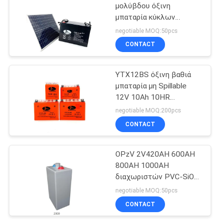
μολύβδου όξινη
μπαταρία κύκλων
15
μπαταριών 12v 90ah
negotiable MOQ:50pcs
βαθιά
AGM όξινη
CONTACT
μπαταρία
YTX12BS όξινη βαθιά
μολύβδου
μπαταρία μη Spillable
12V 10Ah 10HR
μοτοσικλετών κύκλων
negotiable MOQ:200pcs
μολύβδου
CONTACT
26
Μπροστινή τελική
OPzV 2V420AH 600AH
800AH 1000AH
μπαταρία
διαχωριστών PVC-SiO2
σωληνοειδείς
negotiable MOQ:50pcs
πηκτωμάτων όξινες
CONTACT
επαναφορτιζόμενες