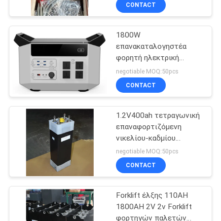
εξοπλισμών
CONTACT
σωληνοειδής
ΠΟΙΟΤΙΚΌΣ
1800W
ΈΛΕΓΧΟΣ
30
επανακαταλογηστέα
φορητή ηλεκτρική
ηλιακή όξινη
ΜΑΣ
εφεδρική παροχή
negotiable MOQ:50pcs
μπαταρία
ηλεκτρικού ρεύματος
ΕΛΆΤΕ
CONTACT
πολυσύνθετη
μολύβδου
ΣΕ
1.2V400ah τετραγωνική
ΕΠΑΦΉ
επαναφορτιζόμενη
ΜΕ
νικελίου-καδμίου
20
μπαταρία για το UPS
negotiable MOQ:50pcs
Όξινη μπαταρία
ΕΙΔΉΣΕΙΣ
CONTACT
μολύβδου UPS
Forklift έλξης 110AH
ΠΕΡΙΠΤΏΣΕΙΣ
1800AH 2V 2v Forklift
φορτηγών παλετών