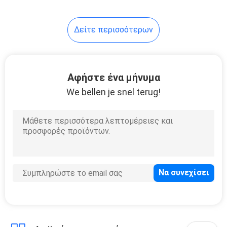
μπαταρίες μολύβδου
μπαταριών χαμηλές
12
μόνες
Δείτε περισσότερων
Opzv σωληνωτό
τζελ Μπαταρία
Αφήστε ένα μήνυμα
We bellen je snel terug!
13
Σωληνοειδής
μπαταρία OPzS