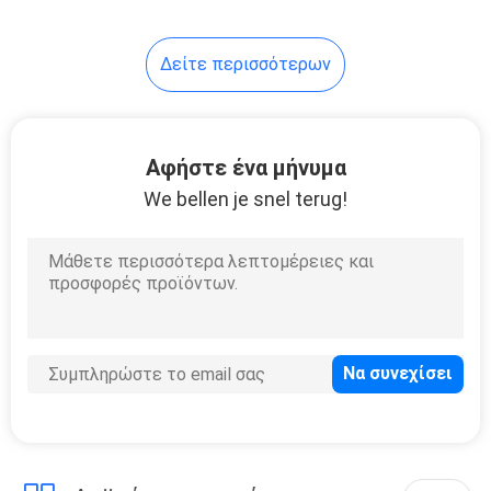
12
Δείτε περισσότερων
Opzv σωληνωτό
τζελ Μπαταρία
Αφήστε ένα μήνυμα
We bellen je snel terug!
13
Σωληνοειδής
μπαταρία OPzS