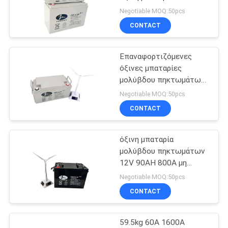
μολύβδου μπαταριών
Negotiable MOQ:50pcs
ηλιακή για το σύστημα
CONTACT
solor
14
Βαθιά όξινη
Επαναφορτιζόμενες
όξινες μπαταρίες
μπαταρία
μολύβδου πηκτωμάτων
SMF 12V65ah 650A για
μολύβδου κύκλων
Negotiable MOQ:50pcs
το ηλιακό σύστημα
CONTACT
όξινη μπαταρία
20
μολύβδου πηκτωμάτων
Όξινη μπαταρία
12V 90AH 800A μη
Spillable 214mm ύψος
Negotiable MOQ:50pcs
μολύβδου
CONTACT
πηκτωμάτων
59.5kg 60A 1600A