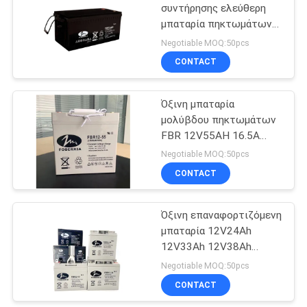
συντήρησης ελεύθερη
μπαταρία πηκτωμάτων
15
μπαταριών 12v 200ah
Negotiable MOQ:50pcs
μολύβδου όξινη για το
AGM όξινη
CONTACT
φωτεινό σηματοδότη
μπαταρία
Όξινη μπαταρία
μολύβδου
μολύβδου πηκτωμάτων
FBR 12V55AH 16.5A
550A για το σύστημα
Negotiable MOQ:50pcs
αέρα
CONTACT
26
Μπροστινή τελική
Όξινη επαναφορτιζόμενη
μπαταρία 12V24Ah
μπαταρία
12V33Ah 12V38Ah
πηκτωμάτων μολύβδου
Negotiable MOQ:50pcs
UPS EPS
CONTACT