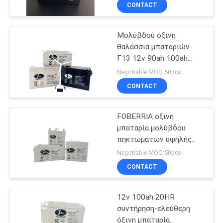
CONTACT
ΠΟΙΟΤΙΚΌΣ
Μολύβδου όξινη
ΈΛΕΓΧΟΣ
30
θαλάσσια μπαταριών
F13 12v 90ah 100ah
ηλιακή όξινη
ΜΑΣ
βαθιά κύκλων μπαταρία
Negotiable MOQ:50pcs
μπαταρία
πηκτωμάτων
ΕΛΆΤΕ
CONTACT
συντήρησης ελεύθερη
μολύβδου
ΣΕ
FOBERRIA όξινη
ΕΠΑΦΉ
μπαταρία μολύβδου
ΜΕ
πηκτωμάτων υψηλής
20
ικανότητας CE 12V33Ah
Negotiable MOQ:50pcs
12V38Ah
Όξινη μπαταρία
ΕΙΔΉΣΕΙΣ
CONTACT
μολύβδου UPS
12v 100ah 20HR
ΠΕΡΙΠΤΏΣΕΙΣ
συντήρηση-ελεύθερη
όξινη μπαταρία