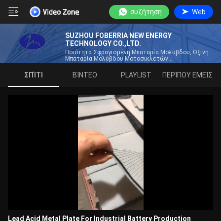
συζήτηση
Web
SUZHOU FOBERRIA NEW ENERGY
TECHNOLOGY CO.,LTD.
Ποιότητα Σφραγισμένη Μπαταρία Μολύβδου, Όξινη
Μπαταρία Μολύβδου Μοτοσικλετών
Κατασκευαστής Από Την Κίνα
ΣΠΊΤΙ
ΒΊΝΤΕΟ
PLAYLIST
ΠΕΡΊΠΟΥ ΕΜΕΊΣ
Lead Acid Metal Plate For Industrial Battery Production