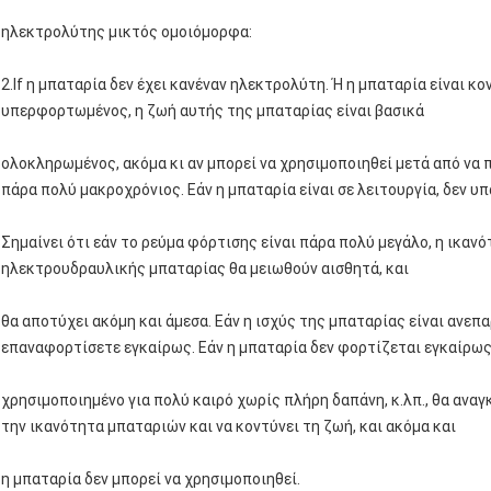
ηλεκτρολύτης μικτός ομοιόμορφα:
2.If η μπαταρία δεν έχει κανέναν ηλεκτρολύτη. Ή η μπαταρία είναι κ
υπερφορτωμένος, η ζωή αυτής της μπαταρίας είναι βασικά
ολοκληρωμένος, ακόμα κι αν μπορεί να χρησιμοποιηθεί μετά από να π
πάρα πολύ μακροχρόνιος. Εάν η μπαταρία είναι σε λειτουργία, δεν υ
Σημαίνει ότι εάν το ρεύμα φόρτισης είναι πάρα πολύ μεγάλο, η ικαν
ηλεκτρουδραυλικής μπαταρίας θα μειωθούν αισθητά, και
θα αποτύχει ακόμη και άμεσα. Εάν η ισχύς της μπαταρίας είναι ανεπ
επαναφορτίσετε εγκαίρως. Εάν η μπαταρία δεν φορτίζεται εγκαίρως
χρησιμοποιημένο για πολύ καιρό χωρίς πλήρη δαπάνη, κ.λπ., θα αναγκ
την ικανότητα μπαταριών και να κοντύνει τη ζωή, και ακόμα και
η μπαταρία δεν μπορεί να χρησιμοποιηθεί.