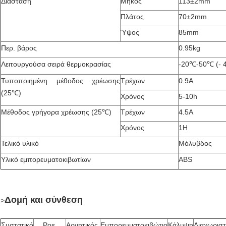
Διάσταση
Μήκος
113±2mm
Πλάτος
70±2mm
Ύψος
85mm
Περ. βάρος
0.95kg
Λειτουργούσα σειρά θερμοκρασίας
-20℃-50℃ (- 
Τυποποιημένη μέθοδος χρέωσης
Τρέχων
0.9A
(25℃)
Χρόνος
5-10h
Μέθοδος γρήγορα χρέωσης (25℃)
Τρέχων
4.5A
Χρόνος
1H
Τελικό υλικό
Μόλυβδος
Υλικό εμπορευματοκιβωτίων
ABS
Δομή και σύνθεση
>
Συστατικό
Pos.
Αρνητικός.
Εμπορευματοκιβώτιο
Κάλυψη
Διαχωρισ