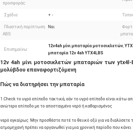
προσφοράς:
Σχέδιο:
+ -
Τύπο
Πλαστική περίπτωση
Ναι
Φορτ
ABS:
μπατα
12v4ah μίνι μπαταρία μοτοσικλετών
,
YTX
Επισημαίνω:
μπαταρία 12v 4ah YTX4LBS
12v 4ah μίνι μοτοσικλετών μπαταριών των ytx4l
μολύβδου επαναφορτιζόμενη
Πώς να διατηρήσει την μπαταρία
1.Check το υγρό επίπεδο τακτικά, εάν το υγρό επίπεδο είναι κάτω α
ανώτερο επίπεδο με το αποσταγμένο νερό ή καθαρισμένος
νερό εγκαίρως. Μην προσθέστε ποτέ το θειικό οξύ για να διαλύσετε 
ατμομηχανή πρέπει να οργανωθεί για μια χρονική περίοδο που κάνει