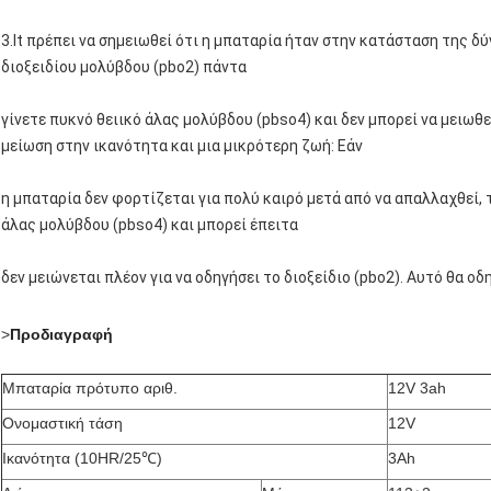
3.It πρέπει να σημειωθεί ότι η μπαταρία ήταν στην κατάσταση της δύ
διοξειδίου μολύβδου (pbo2) πάντα
γίνετε πυκνό θειικό άλας μολύβδου (pbso4) και δεν μπορεί να μειωθεί
μείωση στην ικανότητα και μια μικρότερη ζωή: Εάν
η μπαταρία δεν φορτίζεται για πολύ καιρό μετά από να απαλλαχθεί, τ
άλας μολύβδου (pbso4) και μπορεί έπειτα
δεν μειώνεται πλέον για να οδηγήσει το διοξείδιο (pbo2). Αυτό θα ο
>
Προδιαγραφή
Μπαταρία πρότυπο αριθ.
12V 3ah
Ονομαστική τάση
12V
Ικανότητα (10HR/25℃)
3Ah