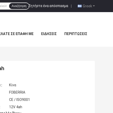
Ζητήστε ένα απόσπασμα
|
Greek
Αναζήτηση
ΕΛΆΤΕ ΣΕ ΕΠΑΦΉ ΜΕ
ΕΙΔΉΣΕΙΣ
ΠΕΡΙΠΤΏΣΕΙΣ
ah
ς:
Κίνα
FOBERRIA
CE / ISO9001
:
12V 4ah