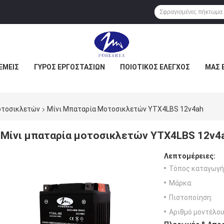
ΕΜΕΊΣ
ΓΎΡΟΣ ΕΡΓΟΣΤΑΣΊΩΝ
ΠΟΙΟΤΙΚΌΣ ΈΛΕΓΧΟΣ
ΜΑΣ 
οτοσικλετών
Μίνι Μπαταρία Μοτοσικλετών YTX4LBS 12v4ah
Μίνι μπαταρία μοτοσικλετών YTX4LBS 12v4
Λεπτομέρειες:
Τόπος καταγωγή
Μάρκα:
Πιστοποίηση:
Αριθμό μοντέλου