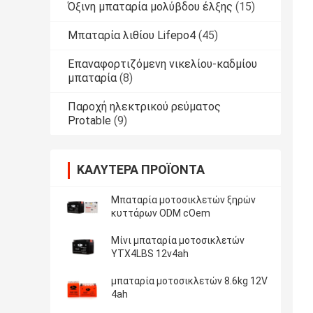
Όξινη μπαταρία μολύβδου έλξης
(15)
Μπαταρία λιθίου Lifepo4
(45)
Επαναφορτιζόμενη νικελίου-καδμίου
μπαταρία
(8)
Παροχή ηλεκτρικού ρεύματος
Protable
(9)
ΚΑΛΎΤΕΡΑ ΠΡΟΪΌΝΤΑ
Μπαταρία μοτοσικλετών ξηρών
κυττάρων ODM cOem
Μίνι μπαταρία μοτοσικλετών
YTX4LBS 12v4ah
μπαταρία μοτοσικλετών 8.6kg 12V
4ah