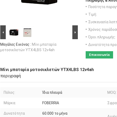
Πληρωμής & Αποσ
Ποσότητα παραγγ
Τιμή:
Συσκευασία λεπτ
Χρόνος παράδοσ
Όροι πληρωμής:
Μεγάλες Εικόνας :
Μίνι μπαταρία
Δυνατότητα προ
μοτοσικλετών YTX4LBS 12v4ah
Επικοινωνία
Μίνι μπαταρία μοτοσικλετών YTX4LBS 12v4ah
περιγραφή
Πόλος:
Ίδια πλευρά
MOQ:
Μάρκα:
FOBERRIA
Σφρα
Δυνατότητα
60.000 το μήνα
Λιμέν