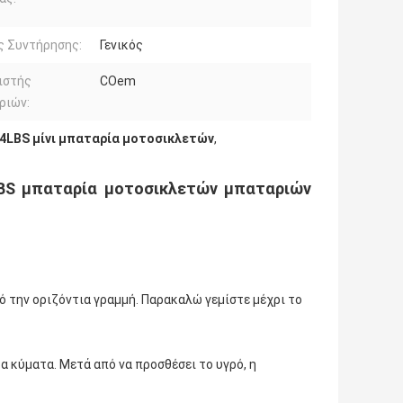
ς Συντήρησης:
Γενικός
ιστής
COem
ριών:
4LBS μίνι μπαταρία μοτοσικλετών
,
-BS μπαταρία μοτοσικλετών μπαταριών
πό την οριζόντια γραμμή. Παρακαλώ γεμίστε μέχρι το
τα κύματα. Μετά από να προσθέσει το υγρό, η