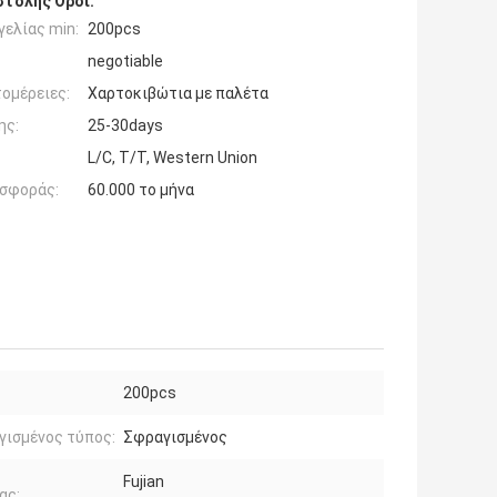
τολής Όροι:
ελίας min:
200pcs
negotiable
ομέρειες:
Χαρτοκιβώτια με παλέτα
ης:
25-30days
L/C, T/T, Western Union
σφοράς:
60.000 το μήνα
200pcs
γισμένος τύπος:
Σφραγισμένος
Fujian
ας: