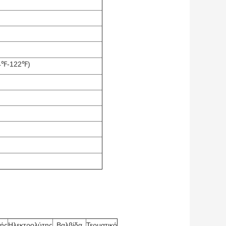
4℉-122℉)
τής
Ηλεκτρολύτης
Βαλβίδα
Τερματικό