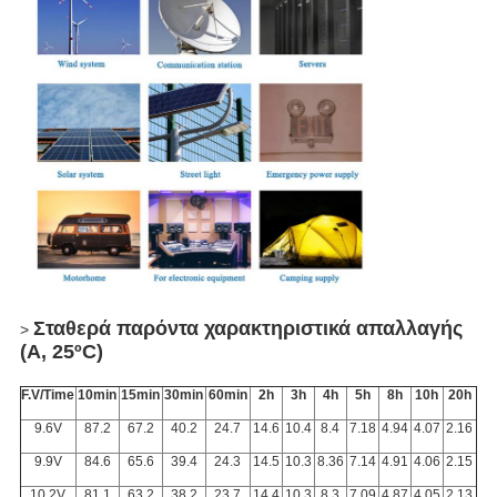
Σταθερά παρόντα χαρακτηριστικά απαλλαγής
>
(Α, 25ºC)
F.V/Time
10min
15min
30min
60min
2h
3h
4h
5h
8h
10h
20h
9.6V
87.2
67.2
40.2
24.7
14.6
10.4
8.4
7.18
4.94
4.07
2.16
9.9V
84.6
65.6
39.4
24.3
14.5
10.3
8.36
7.14
4.91
4.06
2.15
10.2V
81.1
63.2
38.2
23.7
14.4
10.3
8.3
7.09
4.87
4.05
2.13