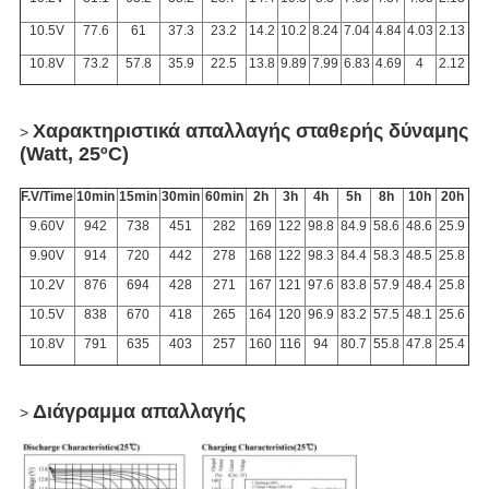
10.5V
77.6
61
37.3
23.2
14.2
10.2
8.24
7.04
4.84
4.03
2.13
10.8V
73.2
57.8
35.9
22.5
13.8
9.89
7.99
6.83
4.69
4
2.12
Χαρακτηριστικά απαλλαγής σταθερής δύναμης
>
(Watt, 25ºC)
F.V/Time
10min
15min
30min
60min
2h
3h
4h
5h
8h
10h
20h
9.60V
942
738
451
282
169
122
98.8
84.9
58.6
48.6
25.9
9.90V
914
720
442
278
168
122
98.3
84.4
58.3
48.5
25.8
10.2V
876
694
428
271
167
121
97.6
83.8
57.9
48.4
25.8
10.5V
838
670
418
265
164
120
96.9
83.2
57.5
48.1
25.6
10.8V
791
635
403
257
160
116
94
80.7
55.8
47.8
25.4
Διάγραμμα απαλλαγής
>