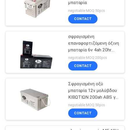
μπαταρία
negotiable MOQ:50pcs
CONTACT
σφραγισμένη
επαναφορτιζόμενη όξινη
μπαταρία 6v 4ah 20hr
μολύβδου
negotiable MOQ:200pcs
CONTACT
Σφραγισμένη οξύ
μπαταρία 12v μολύβδου
ΚΙΒΩΤΙΩΝ 200ah ABS για
το ηλιακό σύστημα
negotiable MOQ:50pcs
CONTACT