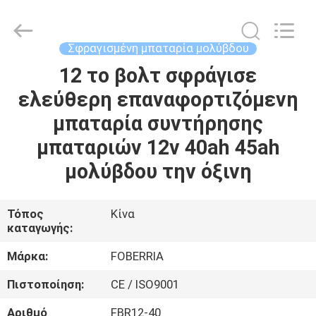
supplier.
Copyright
©
2021
-
Σφραγισμένη μπαταρία μολύβδου
2025
SUZHOU
FOBERRIA
12 το βολτ σφράγισε
ΣΠΊΤΙ
NEW
ENERGY
ελεύθερη επαναφορτιζόμενη
TECHNOLOGY
CO.,LTD..
All
ΠΡΟΪΌΝΤΑ
μπαταρία συντήρησης
Rights
Reserved.
Developed
μπαταριών 12v 40ah 45ah
by
ECER
ΒΊΝΤΕΟ
μολύβδου την όξινη
ΠΕΡΊΠΟΥ
Τόπος
Κίνα
καταγωγής:
ΕΜΕΊΣ
Μάρκα:
FOBERRIA
ΓΎΡΟΣ
Πιστοποίηση:
CE / ISO9001
ΕΡΓΟΣΤΑΣΊΩΝ
Αριθμό
FBR12-40