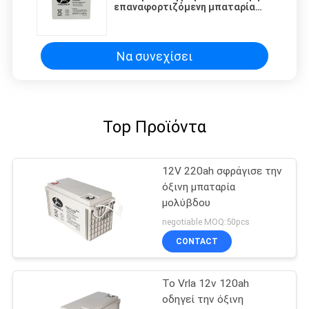
επαναφορτιζόμενη μπαταρία
συντήρησης μπαταριών 12v 40ah
45ah μολύβδου την όξινη
Να συνεχίσει
Top Προϊόντα
12V 220ah σφράγισε την
όξινη μπαταρία
μολύβδου
negotiable MOQ:50pcs
CONTACT
Το Vrla 12v 120ah
οδηγεί την όξινη