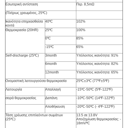
Εσωτερική αντίσταση
Περ. 8,5
mΩ
(Πλήρως χρεωμένος, 25ºC)
Ικανότητα επηρεασθείσα
40ºC
102%
κοντά
Θερμοκρασία (20HR)
25ºC
100%
0ºC
85%
-15ºC
65%
Self-discharge (25ºC)
3month
Υπόλοιπος ικανότητα: 91%
6month
Υπόλοιπος ικανότητα: 82%
12month
Υπόλοιπος ικανότητα: 65%
Ονομαστική λειτουργούσα θερμοκρασία
25ºC±3ºC (77ºF±5ºF)
Λειτουργία
Απαλλαγή
-15ºC-50ºC (5ºF-122ºF)
σειρά θερμοκρασίας
Δαπάνη
-10ºC-50ºC (14ºF-122ºF)
Αποθήκευση
-20ºC-50ºC (- 4ºF-122ºF)
Τάση χρέωσης επιπλεόντων σωμάτων
13.5 σε 13.8V
(25ºC)
Αποζημίωση θερμοκρασίας: -
18mV/ºC