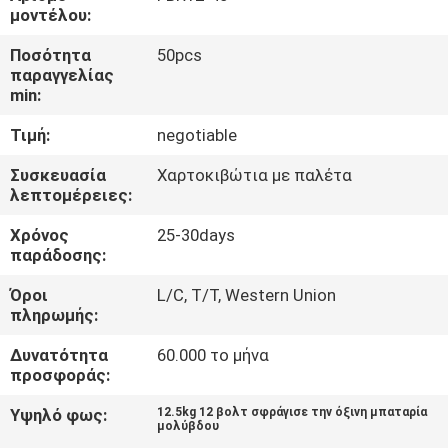
μοντέλου:
ΠΟΙΟΤΙΚΌΣ
Ποσότητα
50pcs
ΈΛΕΓΧΟΣ
παραγγελίας
min:
Τιμή:
negotiable
ΜΑΣ
ΕΛΆΤΕ
Συσκευασία
Χαρτοκιβώτια με παλέτα
λεπτομέρειες:
ΣΕ
Χρόνος
25-30days
ΕΠΑΦΉ
παράδοσης:
ΜΕ
Όροι
L/C, T/T, Western Union
πληρωμής:
ΕΙΔΉΣΕΙΣ
Δυνατότητα
60.000 το μήνα
προσφοράς:
ΠΕΡΙΠΤΏΣΕΙΣ
Υψηλό φως:
12.5kg 12 βολτ σφράγισε την όξινη μπαταρία
μολύβδου
,