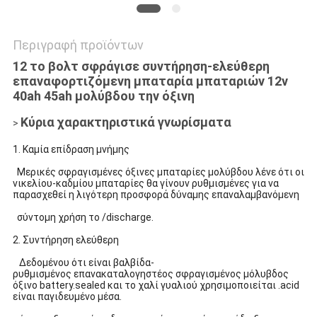
Περιγραφή προϊόντων
12 το βολτ σφράγισε συντήρηση-ελεύθερη
επαναφορτιζόμενη μπαταρία μπαταριών 12v
40ah 45ah μολύβδου την όξινη
Κύρια χαρακτηριστικά γνωρίσματα
>
1. Καμία επίδραση μνήμης
Μερικές
σφραγισμένες όξινες
μπαταρίες
μολύβδου
λένε ότι οι
νικελίου-καδμίου μπαταρίες θα γίνουν ρυθμισμένες για να
παρασχεθεί η λιγότερη προσφορά δύναμης επαναλαμβανόμενη
σύντομη χρήση το /discharge.
2. Συντήρηση ελεύθερη
Δεδομένου ότι είναι
βαλβίδα-
ρυθμισμένος
επανακαταλογηστέος σφραγισμένος μόλυβδος
όξινο battery.sealed και το χαλί γυαλιού χρησιμοποιείται .acid
είναι παγιδευμένο μέσα.