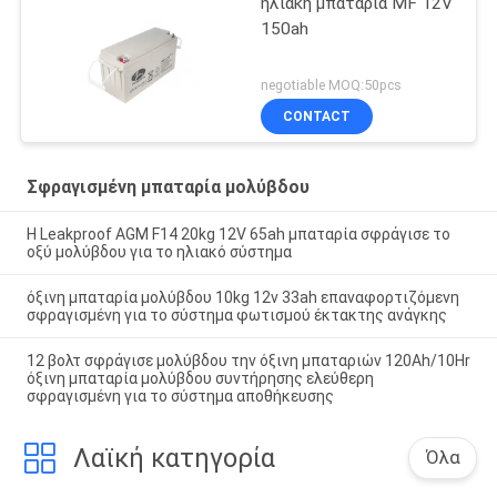
ηλιακή μπαταρία MF 12V
150ah
negotiable MOQ:50pcs
CONTACT
Σφραγισμένη μπαταρία μολύβδου
Η Leakproof AGM F14 20kg 12V 65ah μπαταρία σφράγισε το
οξύ μολύβδου για το ηλιακό σύστημα
όξινη μπαταρία μολύβδου 10kg 12v 33ah επαναφορτιζόμενη
σφραγισμένη για το σύστημα φωτισμού έκτακτης ανάγκης
12 βολτ σφράγισε μολύβδου την όξινη μπαταριών 120Ah/10Hr
όξινη μπαταρία μολύβδου συντήρησης ελεύθερη
σφραγισμένη για το σύστημα αποθήκευσης
Λαϊκή κατηγορία
Όλα