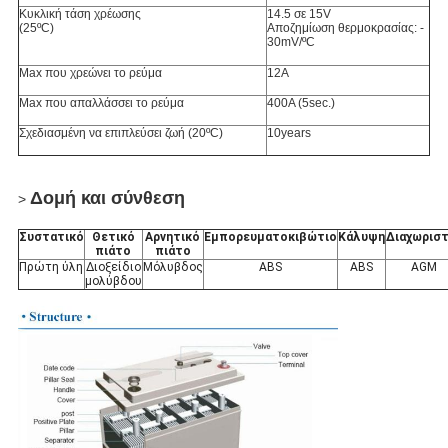
Κυκλική τάση χρέωσης
14.5 σε 15V
(25ºC)
Αποζημίωση θερμοκρασίας: -
30mV/ºC
Max που χρεώνει το ρεύμα
12A
Max που απαλλάσσει το ρεύμα
400A (5sec.)
Σχεδιασμένη να επιπλεύσει ζωή (20ºC)
10years
Δομή και σύνθεση
>
Συστατικό
Θετικό
Αρνητικό
Εμπορευματοκιβώτιο
Κάλυψη
Διαχωρισ
πιάτο
πιάτο
Πρώτη ύλη
Διοξείδιο
Μόλυβδος
ABS
ABS
AGM
μολύβδου