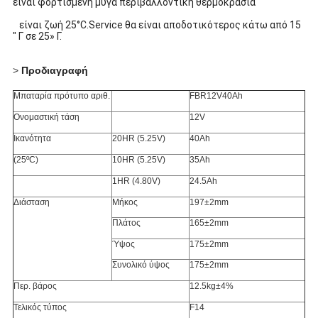
είναι φορτισμένη μύγα περιβαλλοντική θερμοκρασία
είναι ζωή 25°C.Service θα είναι αποδοτικότερος κάτω από 15
" Γ σε 25» Γ.
>
Προδιαγραφή
Μπαταρία πρότυπο αριθ.
FBR12V40Ah
Ονομαστική τάση
12V
Ικανότητα
20HR (5.25V)
40Ah
(25ºC)
10HR (5.25V)
35Ah
1HR (4.80V)
24.5Ah
Διάσταση
Μήκος
197±2mm
Πλάτος
165±2mm
Ύψος
175±2mm
Συνολικό ύψος
175±2mm
Περ. βάρος
12.5kg±4%
Τελικός τύπος
F14