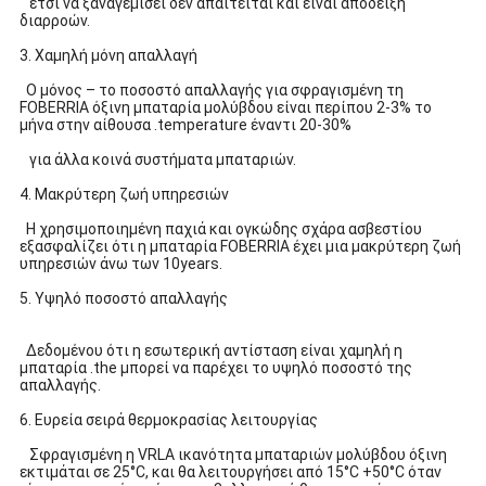
έτσι να ξαναγεμίσει δεν απαιτείται και είναι απόδειξη
διαρροών.
3. Χαμηλή μόνη απαλλαγή
Ο μόνος – το ποσοστό απαλλαγής για σφραγισμένη τη
FOBERRIA όξινη μπαταρία μολύβδου είναι περίπου 2-3% το
μήνα στην αίθουσα .temperature έναντι 20-30%
για άλλα κοινά συστήματα μπαταριών.
4. Μακρύτερη ζωή υπηρεσιών
Η χρησιμοποιημένη παχιά και ογκώδης σχάρα ασβεστίου
εξασφαλίζει ότι
η
μπαταρία
FOBERRIA
έχει μια μακρύτερη ζωή
υπηρεσιών άνω των 10years.
5. Υψηλό ποσοστό απαλλαγής
Δεδομένου ότι η εσωτερική αντίσταση είναι χαμηλή η
μπαταρία .the μπορεί να παρέχει το υψηλό ποσοστό της
απαλλαγής.
6. Ευρεία σειρά θερμοκρασίας λειτουργίας
Σφραγισμένη η
VRLA ικανότητα
μπαταριών μολύβδου όξινη
εκτιμάται σε 25°C, και θα λειτουργήσει από 15°C +50°C όταν