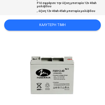
SITEMAP
F14 σφράγισε την όξινη μπαταρία 12v 40ah
μολύβδου
,
όξινη 12v 40ah 45ah μπαταρία μολύβδου
PRIVACY
ΚΑΛΎΤΕΡΗ ΤΙΜΉ
POLICY